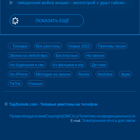
священная война мэшап - меллстрой х урал гайсин
ПОКАЗАТЬ ЕЩЁ
↑ Топовые
Все рингтоны
Новые 2025
Припевы песен
Звонок на любой вкус
Бесплатные
На звонок
На будильник и смс
Из фильмов и игр
Детские
На iPhone
Мелодии на звонок
Remix
Marimba
Звуки
TikTok
Разные
©
TopZvonok.com - Топовые рингтоны на телефон
Правообладателям/Copyright(DMCA)
Политика конфиденциальности
|
Электронная почта для связи
E-mail: