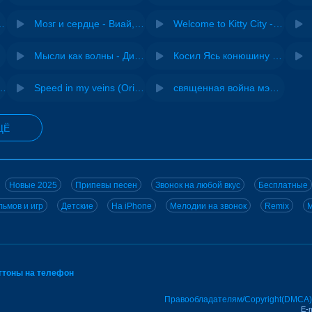
Pasha Production
Мозг и сердце - Виай, Sherbi
Welcome to Kitty City - Cyriak
jo
Мысли как волны - Дисковолна
Косил Ясь конюшину - ВИА "Песняры"
не - Musichuman
Speed in my veins (Original mix) - MODESSON
священная война мэшап - меллстрой х урал гайсин
ЩЁ
Новые 2025
Припевы песен
Звонок на любой вкус
Бесплатные
ьмов и игр
Детские
На iPhone
Мелодии на звонок
Remix
M
нгтоны на телефон
Правообладателям/Copyright(DMCA)
E-m