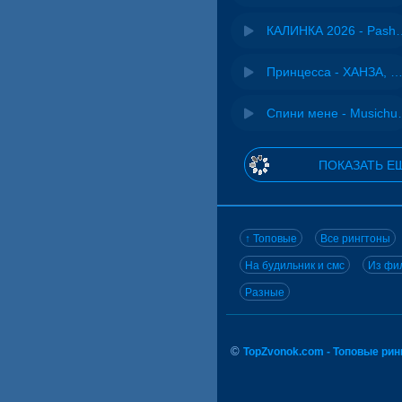
КАЛИНКА 2026 - 
Принцесса - ХАНЗА, Ad
Спини ме
ПОКАЗАТЬ Е
↑ Топовые
Все рингтоны
На будильник и смс
Из фил
Разные
©
TopZvonok.com - Топовые ри