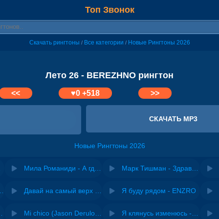
Топ Звонок
Скачать рингтоны
Все категории
Новые Рингтоны 2026
/
/
Лето 26 - BEREZHNO рингтон
<<
♥
0
+518
>>
СКАЧАТЬ MP3
Новые Рингтоны 2026
ривет
Мила Романиди - А где-то лето, лето
Марк Тишман - Здравствуй, ЛЕТО
riginal mix) - Zexov
Давай на самый верх | Night Deep House Edit - Zivert
Я буду рядом - ENZRO
 Ирина Завадская
Mi chico (Jason Derulo, Melody version) - DJ Goja, Jason Derulo & Melody
Я клянусь изменюсь - Дюма