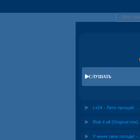
СЛУШАТЬ
Lx24 - Лето прощай. Лето п
Risk it all (O
У меня своя погода! -