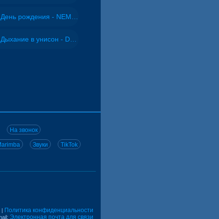
День рождения - NEMIGA
Дыхание в унисон - DJ Maximus
На звонок
arimba
Звуки
TikTok
Политика конфиденциальности
|
Электронная почта для связи
ail: