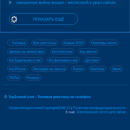
священная война мэшап - меллстрой х урал гайсин
ПОКАЗАТЬ ЕЩЁ
↑ Топовые
Все рингтоны
Новые 2025
Припевы песен
Звонок на любой вкус
Бесплатные
На звонок
На будильник и смс
Из фильмов и игр
Детские
На iPhone
Мелодии на звонок
Remix
Marimba
Звуки
TikTok
Разные
©
TopZvonok.com - Топовые рингтоны на телефон
Правообладателям/Copyright(DMCA)
Политика конфиденциальности
|
Электронная почта для связи
E-mail: