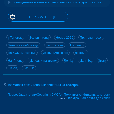
священная война мэшап - меллстрой х урал гайсин
ПОКАЗАТЬ ЕЩЁ
↑ Топовые
Все рингтоны
Новые 2025
Припевы песен
Звонок на любой вкус
Бесплатные
На звонок
На будильник и смс
Из фильмов и игр
Детские
На iPhone
Мелодии на звонок
Remix
Marimba
Звуки
TikTok
Разные
©
TopZvonok.com - Топовые рингтоны на телефон
Правообладателям/Copyright(DMCA)
Политика конфиденциальности
|
Электронная почта для связи
E-mail: