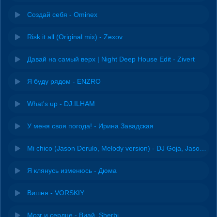
Создай себя - Ominex
Risk it all (Original mix) - Zexov
Давай на самый верх | Night Deep House Edit - Zivert
Я буду рядом - ENZRO
What's up - DJ.ILHAM
У меня своя погода! - Ирина Завадская
Mi chico (Jason Derulo, Melody version) - DJ Goja, Jason Derulo & Melody
Я клянусь изменюсь - Дюма
Вишня - VORSKIY
Мозг и сердце - Виай, Sherbi