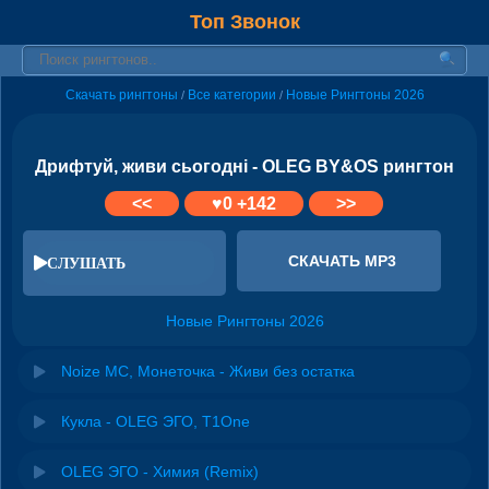
Топ Звонок
Скачать рингтоны
Все категории
Новые Рингтоны 2026
/
/
Дрифтуй, живи сьогодні - OLEG BY&OS рингтон
<<
♥
0
+142
>>
СКАЧАТЬ MP3
СЛУШАТЬ
Новые Рингтоны 2026
Noize MC, Монеточка - Живи без остатка
Кукла - OLEG ЭГО, T1One
OLEG ЭГО - Химия (Remix)