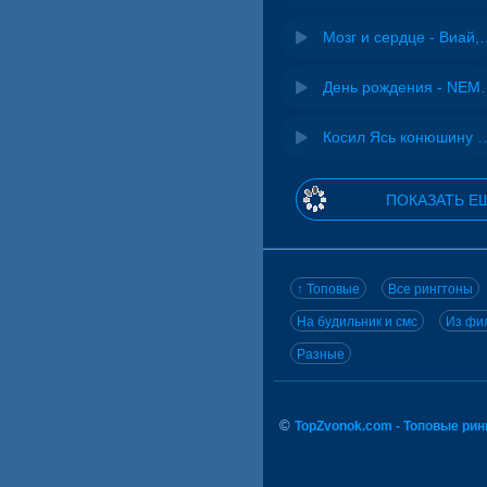
Мозг и сердце 
День рожд
Косил Ясь конюшину - 
ПОКАЗАТЬ Е
↑ Топовые
Все рингтоны
На будильник и смс
Из фил
Разные
©
TopZvonok.com - Топовые ри