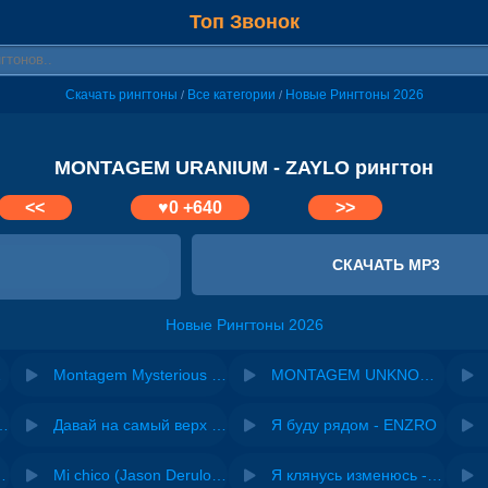
Топ Звонок
Скачать рингтоны
Все категории
Новые Рингтоны 2026
/
/
MONTAGEM URANIUM - ZAYLO рингтон
<<
♥
0
+640
>>
СКАЧАТЬ MP3
Новые Рингтоны 2026
enor da Dz7
Montagem Mysterious Game - LXNGVX
MONTAGEM UNKNOWN - AKXNESHIVA, Avenxir, HamiBeats
riginal mix) - Zexov
Давай на самый верх | Night Deep House Edit - Zivert
Я буду рядом - ENZRO
 Ирина Завадская
Mi chico (Jason Derulo, Melody version) - DJ Goja, Jason Derulo & Melody
Я клянусь изменюсь - Дюма