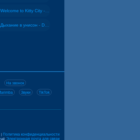
Welcome to Kitty City - Cyriak
Дыхание в унисон - DJ Maximus
На звонок
arimba
Звуки
TikTok
Политика конфиденциальности
|
Электронная почта для связи
ail: