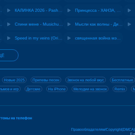
- Виай, Sherbi
КАЛИНКА 2026 - Pasha Production
Принцесса - ХАНЗА, Adjo
ения - NEMIGA
Спини мене - Musichuman
Мысли как волны - Дисковолна
ВИА "Песняры"
Speed in my veins (Original mix) - MODESSON
священная война мэшап - меллстрой х урал гайсин
ЩЁ
Новые 2025
Припевы песен
Звонок на любой вкус
Бесплатные
ьмов и игр
Детские
На iPhone
Мелодии на звонок
Remix
M
нгтоны на телефон
Правообладателям/Copyright(DMCA)
E-m