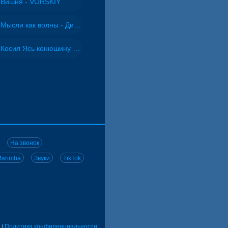
Вишня - VORSKIY
Мысли как волны - Дисковолна
Косил Ясь конюшину - ВИА "Песняры"
На звонок
arimba
Звуки
TikTok
Политика конфиденциальности
|