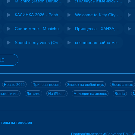
 Ирина Завадская
Mi chico (Jason Derulo, Melody version) - DJ Goja, Jason Derulo & Melody
Я клянусь изменюсь - Дюма
- Виай, Sherbi
КАЛИНКА 2026 - Pasha Production
Welcome to Kitty City - Cyriak
ения - NEMIGA
Спини мене - Musichuman
Принцесса - ХАНЗА, Adjo
 DJ Maximus
Speed in my veins (Original mix) - MODESSON
священная война мэшап - меллстрой х урал гайсин
ЩЁ
Новые 2025
Припевы песен
Звонок на любой вкус
Бесплатные
ьмов и игр
Детские
На iPhone
Мелодии на звонок
Remix
M
нгтоны на телефон
Правообладателям/Copyright(DMCA)