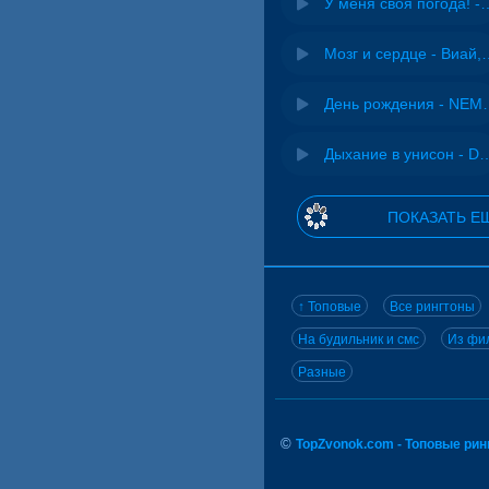
У меня своя погода! -
Мозг и сердце 
День рожд
Дыхание в унисон -
ПОКАЗАТЬ Е
↑ Топовые
Все рингтоны
На будильник и смс
Из фил
Разные
©
TopZvonok.com - Топовые ри