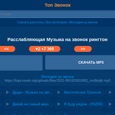
Топ Звонок
Скачать рингтоны
Все категории
Мелодии на звонок
/
/
Расслабляющая Музыка на звонок рингтон
<<
♥
2
+7 369
>>
СКАЧАТЬ MP3
Мелодии на звонок
https://topzvonok.org/uploads/files/2021-09/1631810452_rsslblsjbt.mp3
ыка на звонок
Дудук - Музыка на звонок
Мистическая Трансовая Музыка на звонок
riginal mix) - Zexov
Давай на самый верх | Night Deep House Edit - Zivert
Я буду рядом - ENZRO