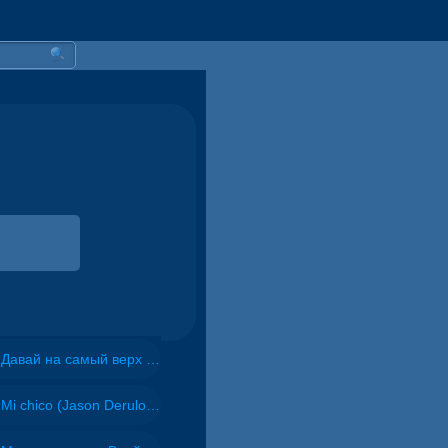
Давай на самый верх | Night Deep House Edit - Zivert
Mi chico (Jason Derulo, Melody version) - DJ Goja, Jason Derulo & Melody