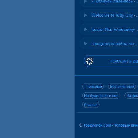
Я клянусь изме
Welcome to Kitty 
Косил Ясь конюшину - 
священная война мэшап - меллстрой х урал га
ПОКАЗАТЬ Е
↑ Топовые
Все рингтоны
На будильник и смс
Из фил
Разные
©
TopZvonok.com - Топовые ри