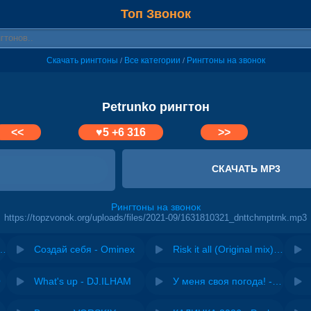
Топ Звонок
Скачать рингтоны
Все категории
Рингтоны на звонок
/
/
Petrunko рингтон
<<
♥
5
+6 316
>>
СКАЧАТЬ MP3
Рингтоны на звонок
https://topzvonok.org/uploads/files/2021-09/1631810321_dnttchmptrnk.mp3
 Techno Project & Geny Tur
Создай себя - Ominex
Risk it all (Original mix) - Zexov
O
What's up - DJ.ILHAM
У меня своя погода! - Ирина Завадская