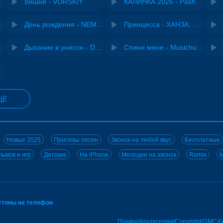
нюсь - Дюма
Вишня - VORSKIY
КАЛИНКА 2026 - Pasha Production
City - Cyriak
День рождения - NEMIGA
Принцесса - ХАНЗА, Adjo
ВИА "Песняры"
Дыхание в унисон - DJ Maximus
Спини мене - Musichuman
йсин
ЩЁ
Новые 2025
Припевы песен
Звонок на любой вкус
Бесплатные
ьмов и игр
Детские
На iPhone
Мелодии на звонок
Remix
M
нгтоны на телефон
Правообладателям/Copyright(DMCA)