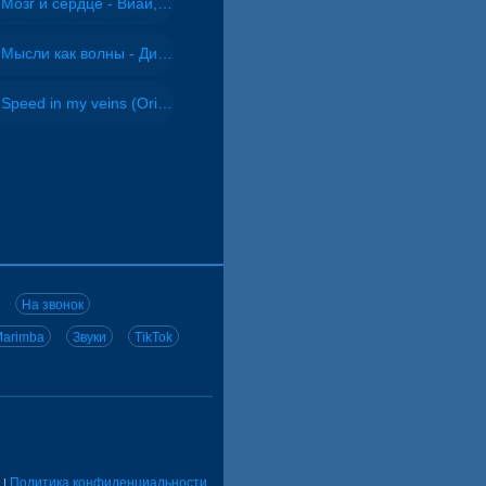
Мозг и сердце - Виай, Sherbi
Мысли как волны - Дисковолна
Speed in my veins (Original mix) - MODESSON
На звонок
arimba
Звуки
TikTok
Политика конфиденциальности
|