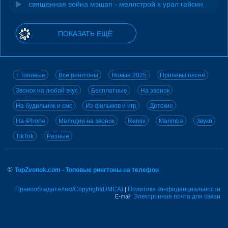
священная война мэшап - меллстрой х урал гайсин
ПОКАЗАТЬ ЕЩЁ
↑ Топовые
Все рингтоны
Новые 2025
Припевы песен
Звонок на любой вкус
Бесплатные
На звонок
На будильник и смс
Из фильмов и игр
Детские
На iPhone
Мелодии на звонок
Remix
Marimba
Звуки
TikTok
Разные
©
TopZvonok.com - Топовые рингтоны на телефон
Правообладателям/Copyright(DMCA)
Политика конфиденциальности
|
Электронная почта для связи
E-mail: