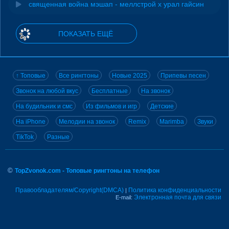
священная война мэшап - меллстрой х урал гайсин
ПОКАЗАТЬ ЕЩЁ
↑ Топовые
Все рингтоны
Новые 2025
Припевы песен
Звонок на любой вкус
Бесплатные
На звонок
На будильник и смс
Из фильмов и игр
Детские
На iPhone
Мелодии на звонок
Remix
Marimba
Звуки
TikTok
Разные
©
TopZvonok.com - Топовые рингтоны на телефон
Правообладателям/Copyright(DMCA)
Политика конфиденциальности
|
Электронная почта для связи
E-mail: