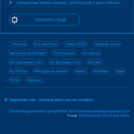
священная война мэшап - меллстрой х урал гайсин
ПОКАЗАТЬ ЕЩЁ
↑ Топовые
Все рингтоны
Новые 2025
Припевы песен
Звонок на любой вкус
Бесплатные
На звонок
На будильник и смс
Из фильмов и игр
Детские
На iPhone
Мелодии на звонок
Remix
Marimba
Звуки
TikTok
Разные
©
TopZvonok.com - Топовые рингтоны на телефон
Правообладателям/Copyright(DMCA)
Политика конфиденциальности
|
Электронная почта для связи
E-mail: