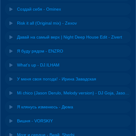
Создай себя - Ominex
Risk it all (Original mix) - Zexov
Давай на самый верх | Night Deep House Edit - Zivert
Я буду рядом - ENZRO
What's up - DJ.ILHAM
У меня своя погода! - Ирина Завадская
Mi chico (Jason Derulo, Melody version) - DJ Goja, Jason Derulo & Melody
Я клянусь изменюсь - Дюма
Вишня - VORSKIY
Мозг и сердце - Виай, Sherbi