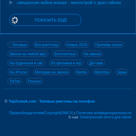
священная война мэшап - меллстрой х урал гайсин
ПОКАЗАТЬ ЕЩЁ
↑ Топовые
Все рингтоны
Новые 2025
Припевы песен
Звонок на любой вкус
Бесплатные
На звонок
На будильник и смс
Из фильмов и игр
Детские
На iPhone
Мелодии на звонок
Remix
Marimba
Звуки
TikTok
Разные
©
TopZvonok.com - Топовые рингтоны на телефон
Правообладателям/Copyright(DMCA)
Политика конфиденциальности
|
Электронная почта для связи
E-mail: