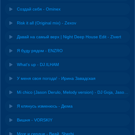
Создай себя - Ominex
Risk it all (Original mix) - Zexov
Давай на самый верх | Night Deep House Edit - Zivert
Я буду рядом - ENZRO
What's up - DJ.ILHAM
У меня своя погода! - Ирина Завадская
Mi chico (Jason Derulo, Melody version) - DJ Goja, Jason Derulo & Melody
Я клянусь изменюсь - Дюма
Вишня - VORSKIY
Мозг и сердце - Виай, Sherbi