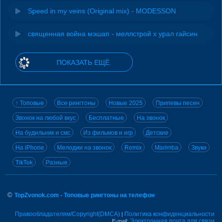
Speed in my veins (Original mix) - MODESSON
священная война мэшап - меллстрой х урал гайсин
ПОКАЗАТЬ ЕЩЁ
↑ Топовые
Все рингтоны
Новые 2025
Припевы песен
Звонок на любой вкус
Бесплатные
На звонок
На будильник и смс
Из фильмов и игр
Детские
На iPhone
Мелодии на звонок
Remix
Marimba
Звуки
TikTok
Разные
©
TopZvonok.com - Топовые рингтоны на телефон
Правообладателям/Copyright(DMCA)
Политика конфиденциальности
|
Электронная почта для связи
E-mail: