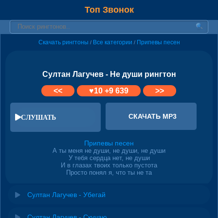
Топ Звонок
Скачать рингтоны
Все категории
Припевы песен
/
/
Султан Лагучев - Не души рингтон
<<
♥
10
+9 639
>>
СКАЧАТЬ MP3
СЛУШАТЬ
Припевы песен
А ты меня не души, не души, не души
У тебя сердца нет, не души
И в глазах твоих только пустота
Просто понял я, что ты не та
Султан Лагучев - Убегай
Султан Лагучев - Скучаю