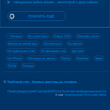
священная война мэшап - меллстрой х урал гайсин
ПОКАЗАТЬ ЕЩЁ
↑ Топовые
Все рингтоны
Новые 2025
Припевы песен
Звонок на любой вкус
Бесплатные
На звонок
На будильник и смс
Из фильмов и игр
Детские
На iPhone
Мелодии на звонок
Remix
Marimba
Звуки
TikTok
Разные
©
TopZvonok.com - Топовые рингтоны на телефон
Правообладателям/Copyright(DMCA)
Политика конфиденциальности
|
Электронная почта для связи
E-mail: