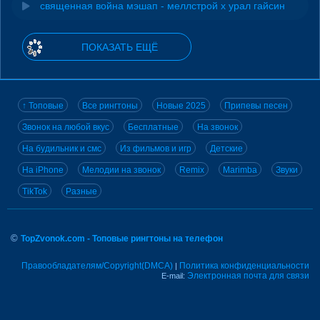
священная война мэшап - меллстрой х урал гайсин
ПОКАЗАТЬ ЕЩЁ
↑ Топовые
Все рингтоны
Новые 2025
Припевы песен
Звонок на любой вкус
Бесплатные
На звонок
На будильник и смс
Из фильмов и игр
Детские
На iPhone
Мелодии на звонок
Remix
Marimba
Звуки
TikTok
Разные
©
TopZvonok.com - Топовые рингтоны на телефон
Правообладателям/Copyright(DMCA)
Политика конфиденциальности
|
Электронная почта для связи
E-mail: