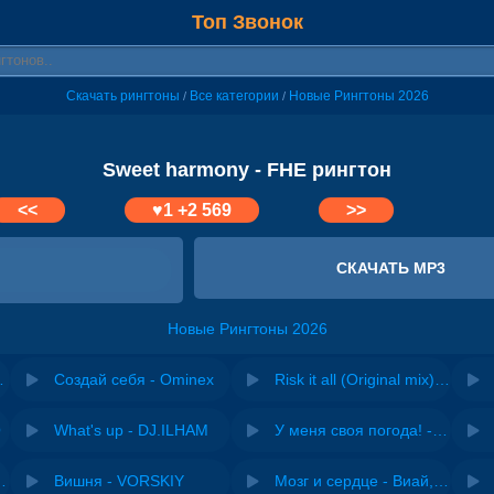
Топ Звонок
Скачать рингтоны
Все категории
Новые Рингтоны 2026
/
/
Sweet harmony - FHE рингтон
<<
♥
1
+2 569
>>
СКАЧАТЬ MP3
Новые Рингтоны 2026
LOSTBOY
Создай себя - Ominex
Risk it all (Original mix) - Zexov
O
What's up - DJ.ILHAM
У меня своя погода! - Ирина Завадская
нюсь - Дюма
Вишня - VORSKIY
Мозг и сердце - Виай, Sherbi