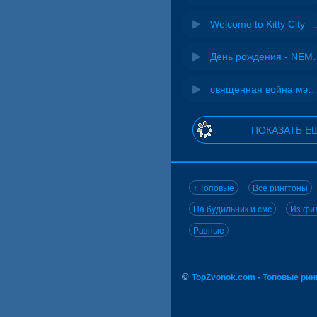
Welcome to Kitty 
День рожд
священная война мэшап - меллстрой х урал га
ПОКАЗАТЬ Е
↑ Топовые
Все рингтоны
На будильник и смс
Из фил
Разные
©
TopZvonok.com - Топовые ри