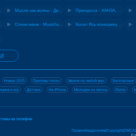
City - Cyriak
Мысли как волны - Дисковолна
Принцесса - ХАНЗА, Adjo
ения - NEMIGA
Спини мене - Musichuman
Косил Ясь конюшину - ВИА "Песняры"
йсин
ЩЁ
Новые 2025
Припевы песен
Звонок на любой вкус
Бесплатные
ьмов и игр
Детские
На iPhone
Мелодии на звонок
Remix
M
нгтоны на телефон
Правообладателям/Copyright(DMCA)
E-m