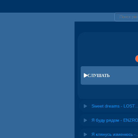
СЛУШАТЬ
Sweet dreams - 
Я буду рядом - ENZR
Я клянусь изме