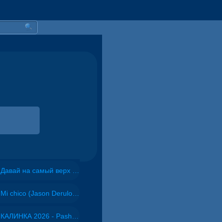
Давай на самый верх | Night Deep House Edit - Zivert
Mi chico (Jason Derulo, Melody version) - DJ Goja, Jason Derulo & Melody
КАЛИНКА 2026 - Pasha Production