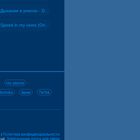
Дыхание в унисон - DJ Maximus
Speed in my veins (Original mix) - MODESSON
На звонок
arimba
Звуки
TikTok
Политика конфиденциальности
|
Электронная почта для связи
ail: