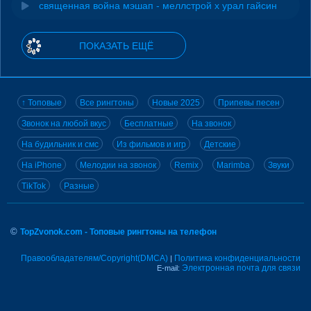
священная война мэшап - меллстрой х урал гайсин
ПОКАЗАТЬ ЕЩЁ
↑ Топовые
Все рингтоны
Новые 2025
Припевы песен
Звонок на любой вкус
Бесплатные
На звонок
На будильник и смс
Из фильмов и игр
Детские
На iPhone
Мелодии на звонок
Remix
Marimba
Звуки
TikTok
Разные
©
TopZvonok.com - Топовые рингтоны на телефон
Правообладателям/Copyright(DMCA)
Политика конфиденциальности
|
Электронная почта для связи
E-mail: