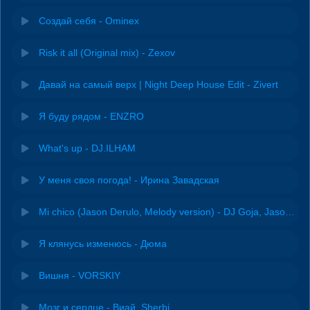
Создай себя - Ominex
Risk it all (Original mix) - Zexov
Давай на самый верх | Night Deep House Edit - Zivert
Я буду рядом - ENZRO
What's up - DJ.ILHAM
У меня своя погода! - Ирина Завадская
Mi chico (Jason Derulo, Melody version) - DJ Goja, Jason Derulo & Melody
Я клянусь изменюсь - Дюма
Вишня - VORSKIY
Мозг и сердце - Виай, Sherbi