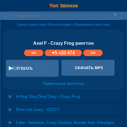
Топ Звонок
Скачать рингтоны
Все категории
Прикольные рингтоны
/
/
Axel F - Crazy Frog рингтон
<<
♥
5
+20 474
>>
СКАЧАТЬ MP3
СЛУШАТЬ
Прикольные рингтоны
A Ring Ding Ding Ding = Crazy Frog
Drive me crazy - VZZZV
Fake - Imanbek, Crazy Donkey, Brando feat. Paradigm