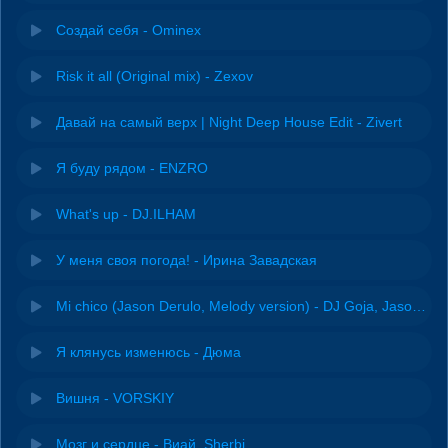
Создай себя - Ominex
Risk it all (Original mix) - Zexov
Давай на самый верх | Night Deep House Edit - Zivert
Я буду рядом - ENZRO
What's up - DJ.ILHAM
У меня своя погода! - Ирина Завадская
Mi chico (Jason Derulo, Melody version) - DJ Goja, Jason Derulo & Melody
Я клянусь изменюсь - Дюма
Вишня - VORSKIY
Мозг и сердце - Виай, Sherbi