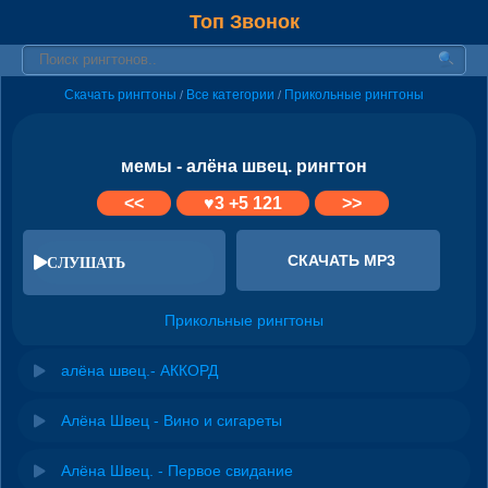
Топ Звонок
Скачать рингтоны
Все категории
Прикольные рингтоны
/
/
мемы - алёна швец. рингтон
<<
♥
3
+5 121
>>
СКАЧАТЬ MP3
СЛУШАТЬ
Прикольные рингтоны
алёна швец.- АККОРД
Алёна Швец - Вино и сигареты
Алёна Швец. - Первое свидание