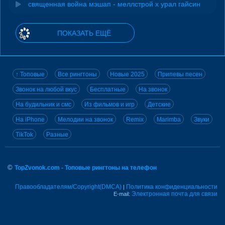
священная война мэшап - меллстрой х урал гайсин
ПОКАЗАТЬ ЕЩЁ
↑ Топовые
Все рингтоны
Новые 2025
Припевы песен
Звонок на любой вкус
Бесплатные
На звонок
На будильник и смс
Из фильмов и игр
Детские
На iPhone
Мелодии на звонок
Remix
Marimba
Звуки
TikTok
Разные
©
TopZvonok.com - Топовые рингтоны на телефон
Правообладателям/Copyright(DMCA)
Политика конфиденциальности
|
Электронная почта для связи
E-mail: