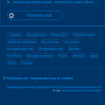
священная война мэшап - меллстрой х урал гайсин
ПОКАЗАТЬ ЕЩЁ
↑ Топовые
Все рингтоны
Новые 2025
Припевы песен
Звонок на любой вкус
Бесплатные
На звонок
На будильник и смс
Из фильмов и игр
Детские
На iPhone
Мелодии на звонок
Remix
Marimba
Звуки
TikTok
Разные
©
TopZvonok.com - Топовые рингтоны на телефон
Правообладателям/Copyright(DMCA)
Политика конфиденциальности
|
Электронная почта для связи
E-mail: