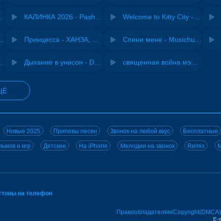
- Виай, Sherbi
КАЛИНКА 2026 - Pasha Production
Welcome to Kitty City - Cyriak
ения - NEMIGA
Принцесса - ХАНЗА, Adjo
Спини мене - Musichuman
iginal mix) - MODESSON
Дыхание в унисон - DJ Maximus
священная война мэшап - меллстрой х урал гайсин
ЩЁ
Новые 2025
Припевы песен
Звонок на любой вкус
Бесплатные
ьмов и игр
Детские
На iPhone
Мелодии на звонок
Remix
M
нгтоны на телефон
Правообладателям/Copyright(DMCA)
E-m