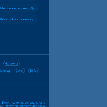
Мысли как волны - Дисковолна
Косил Ясь конюшину - ВИА "Песняры"
На звонок
arimba
Звуки
TikTok
Политика конфиденциальности
|
Электронная почта для связи
ail: