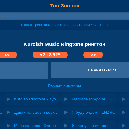
Топ Звонок
Скачать рингтоны
Все категории
Разные рингтоны
/
/
Kurdish Music Ringtone рингтон
<<
♥
2
+8 925
>>
СКАЧАТЬ MP3
Разные рингтоны
Kurdish Ringtone - Курдский Рингтон
Marimba Ringtone
riginal mix) - Zexov
Давай на самый верх | Night Deep House Edit - Zivert
Я буду рядом - ENZRO
 Ирина Завадская
Mi chico (Jason Derulo, Melody version) - DJ Goja, Jason Derulo & Melody
Я клянусь изменюсь - Дюма