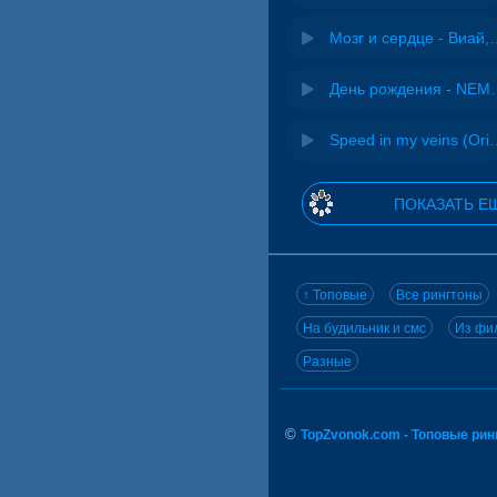
Мозг и сердце 
День рожд
Speed in my veins (Or
ПОКАЗАТЬ Е
↑ Топовые
Все рингтоны
На будильник и смс
Из фил
Разные
©
TopZvonok.com - Топовые ри