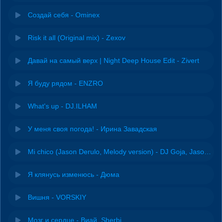
Создай себя - Ominex
Risk it all (Original mix) - Zexov
Давай на самый верх | Night Deep House Edit - Zivert
Я буду рядом - ENZRO
What's up - DJ.ILHAM
У меня своя погода! - Ирина Завадская
Mi chico (Jason Derulo, Melody version) - DJ Goja, Jason Derulo & Melody
Я клянусь изменюсь - Дюма
Вишня - VORSKIY
Мозг и сердце - Виай, Sherbi