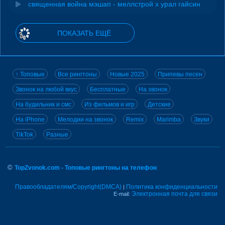
священная война мэшап - меллстрой х урал гайсин
ПОКАЗАТЬ ЕЩЁ
↑ Топовые
Все рингтоны
Новые 2025
Припевы песен
Звонок на любой вкус
Бесплатные
На звонок
На будильник и смс
Из фильмов и игр
Детские
На iPhone
Мелодии на звонок
Remix
Marimba
Звуки
TikTok
Разные
©
TopZvonok.com - Топовые рингтоны на телефон
Правообладателям/Copyright(DMCA)
Политика конфиденциальности
|
Электронная почта для связи
E-mail: