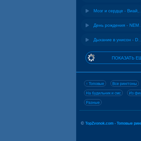
Мозг и сердце 
День рожд
Дыхание в унисон -
ПОКАЗАТЬ Е
↑ Топовые
Все рингтоны
На будильник и смс
Из фил
Разные
©
TopZvonok.com - Топовые ри