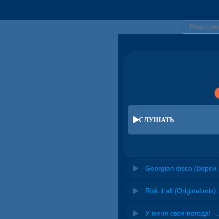
СЛУШАТЬ
Georgian disco (
Risk it all (O
У меня своя погода! -