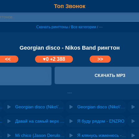
Топ Звонок
Скачать рингтоны
Все категории
---
/
/
Georgian disco - Nikos Band рингтон
<<
♥
0
+2 388
>>
СКАЧАТЬ MP3
---
Версия 3) - Nikos Band
Georgian disco (Niko\'s Band кавер) - Даниэла
Georgian disco (Niko\'s Band кавер) - Даниэла
riginal mix) - Zexov
Давай на самый верх | Night Deep House Edit - Zivert
Я буду рядом - ENZRO
 Ирина Завадская
Mi chico (Jason Derulo, Melody version) - DJ Goja, Jason Derulo & Melody
Я клянусь изменюсь - Дюма