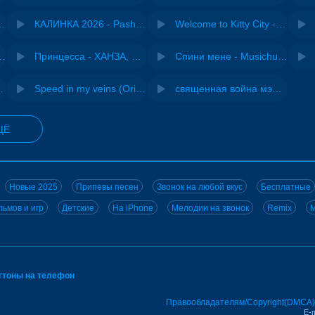
- Виай, Sherbi
КАЛИНКА 2026 - Pasha Production
Welcome to Kitty City - Cyriak
ения - NEMIGA
Принцесса - ХАНЗА, Adjo
Спини мене - Musichuman
 DJ Maximus
Speed in my veins (Original mix) - MODESSON
священная война мэшап - меллстрой х урал гайсин
ЩЁ
Новые 2025
Припевы песен
Звонок на любой вкус
Бесплатные
ьмов и игр
Детские
На iPhone
Мелодии на звонок
Remix
M
нгтоны на телефон
Правообладателям/Copyright(DMCA)
E-m