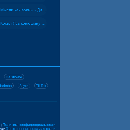
Мысли как волны - Дисковолна
Косил Ясь конюшину - ВИА "Песняры"
На звонок
arimba
Звуки
TikTok
Политика конфиденциальности
|
Электронная почта для связи
ail: