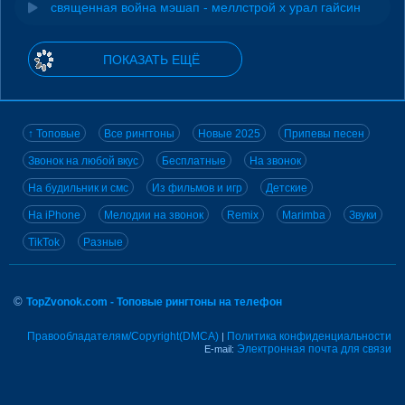
священная война мэшап - меллстрой х урал гайсин
ПОКАЗАТЬ ЕЩЁ
↑ Топовые
Все рингтоны
Новые 2025
Припевы песен
Звонок на любой вкус
Бесплатные
На звонок
На будильник и смс
Из фильмов и игр
Детские
На iPhone
Мелодии на звонок
Remix
Marimba
Звуки
TikTok
Разные
©
TopZvonok.com - Топовые рингтоны на телефон
Правообладателям/Copyright(DMCA)
Политика конфиденциальности
|
Электронная почта для связи
E-mail: