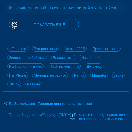
священная война мэшап - меллстрой х урал гайсин
ПОКАЗАТЬ ЕЩЁ
↑ Топовые
Все рингтоны
Новые 2025
Припевы песен
Звонок на любой вкус
Бесплатные
На звонок
На будильник и смс
Из фильмов и игр
Детские
На iPhone
Мелодии на звонок
Remix
Marimba
Звуки
TikTok
Разные
©
TopZvonok.com - Топовые рингтоны на телефон
Правообладателям/Copyright(DMCA)
Политика конфиденциальности
|
Электронная почта для связи
E-mail: