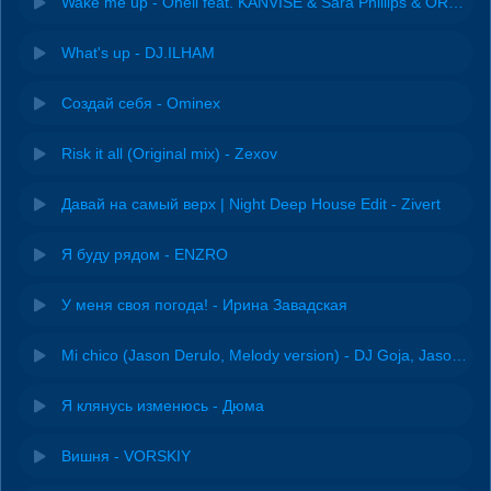
Wake me up - Oneil feat. KANVISE & Sara Phillips & ORGAN
What's up - DJ.ILHAM
Создай себя - Ominex
Risk it all (Original mix) - Zexov
Давай на самый верх | Night Deep House Edit - Zivert
Я буду рядом - ENZRO
У меня своя погода! - Ирина Завадская
Mi chico (Jason Derulo, Melody version) - DJ Goja, Jason Derulo & Melody
Я клянусь изменюсь - Дюма
Вишня - VORSKIY