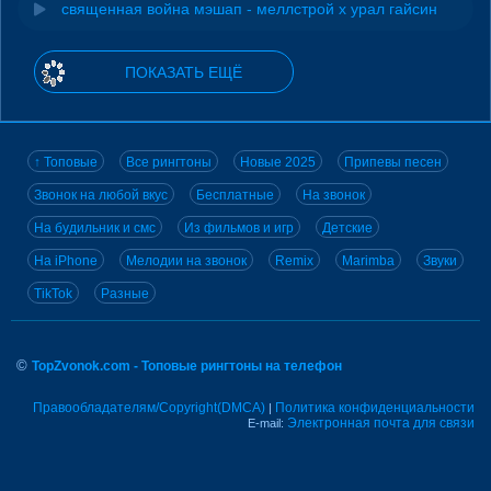
священная война мэшап - меллстрой х урал гайсин
ПОКАЗАТЬ ЕЩЁ
↑ Топовые
Все рингтоны
Новые 2025
Припевы песен
Звонок на любой вкус
Бесплатные
На звонок
На будильник и смс
Из фильмов и игр
Детские
На iPhone
Мелодии на звонок
Remix
Marimba
Звуки
TikTok
Разные
©
TopZvonok.com - Топовые рингтоны на телефон
Правообладателям/Copyright(DMCA)
Политика конфиденциальности
|
Электронная почта для связи
E-mail: