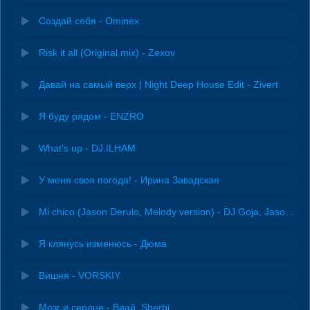
Создай себя - Ominex
Risk it all (Original mix) - Zexov
Давай на самый верх | Night Deep House Edit - Zivert
Я буду рядом - ENZRO
What's up - DJ.ILHAM
У меня своя погода! - Ирина Завадская
Mi chico (Jason Derulo, Melody version) - DJ Goja, Jason Derulo & Melody
Я клянусь изменюсь - Дюма
Вишня - VORSKIY
Мозг и сердце - Виай, Sherbi