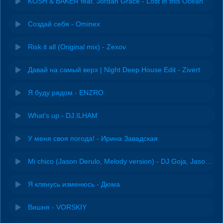
KOSH & BAKER feat. Jordan Grace - Lost in this Ocean
Создай себя - Ominex
Risk it all (Original mix) - Zexov
Давай на самый верх | Night Deep House Edit - Zivert
Я буду рядом - ENZRO
What's up - DJ.ILHAM
У меня своя погода! - Ирина Завадская
Mi chico (Jason Derulo, Melody version) - DJ Goja, Jason Derulo & Melody
Я клянусь изменюсь - Дюма
Вишня - VORSKIY