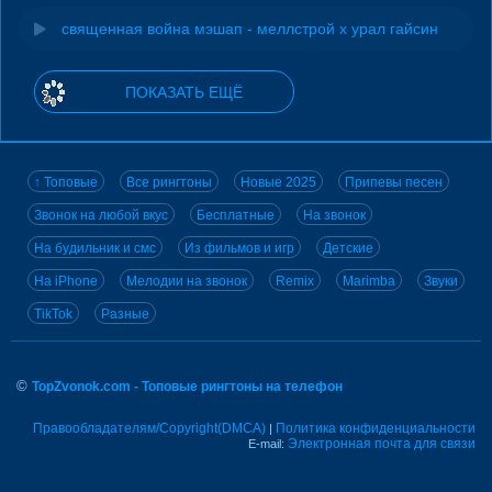
священная война мэшап - меллстрой х урал гайсин
ПОКАЗАТЬ ЕЩЁ
↑ Топовые
Все рингтоны
Новые 2025
Припевы песен
Звонок на любой вкус
Бесплатные
На звонок
На будильник и смс
Из фильмов и игр
Детские
На iPhone
Мелодии на звонок
Remix
Marimba
Звуки
TikTok
Разные
©
TopZvonok.com - Топовые рингтоны на телефон
Правообладателям/Copyright(DMCA)
Политика конфиденциальности
|
Электронная почта для связи
E-mail: