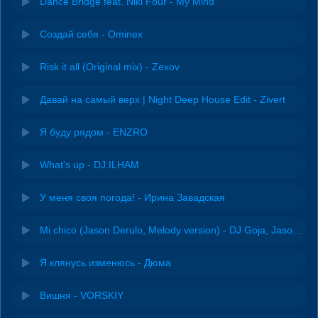
Dance Bridge feat. Niki Four - My Mind
Создай себя - Ominex
Risk it all (Original mix) - Zexov
Давай на самый верх | Night Deep House Edit - Zivert
Я буду рядом - ENZRO
What's up - DJ.ILHAM
У меня своя погода! - Ирина Завадская
Mi chico (Jason Derulo, Melody version) - DJ Goja, Jason Derulo & Melody
Я клянусь изменюсь - Дюма
Вишня - VORSKIY