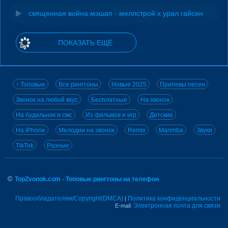
священная война мэшап - меллстрой х урал гайсин
ПОКАЗАТЬ ЕЩЁ
↑ Топовые
Все рингтоны
Новые 2025
Припевы песен
Звонок на любой вкус
Бесплатные
На звонок
На будильник и смс
Из фильмов и игр
Детские
На iPhone
Мелодии на звонок
Remix
Marimba
Звуки
TikTok
Разные
©
TopZvonok.com - Топовые рингтоны на телефон
Правообладателям/Copyright(DMCA)
Политика конфиденциальности
|
Электронная почта для связи
E-mail: