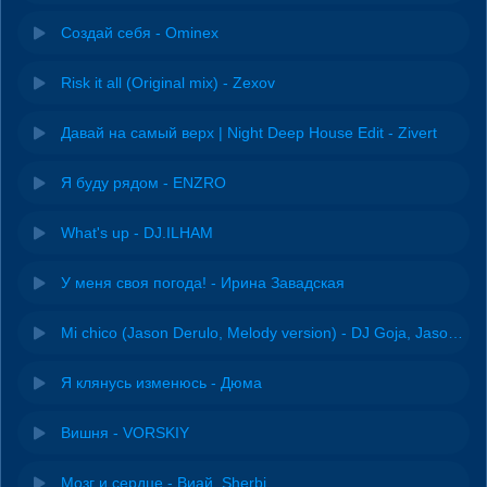
Создай себя - Ominex
Risk it all (Original mix) - Zexov
Давай на самый верх | Night Deep House Edit - Zivert
Я буду рядом - ENZRO
What's up - DJ.ILHAM
У меня своя погода! - Ирина Завадская
Mi chico (Jason Derulo, Melody version) - DJ Goja, Jason Derulo & Melody
Я клянусь изменюсь - Дюма
Вишня - VORSKIY
Мозг и сердце - Виай, Sherbi