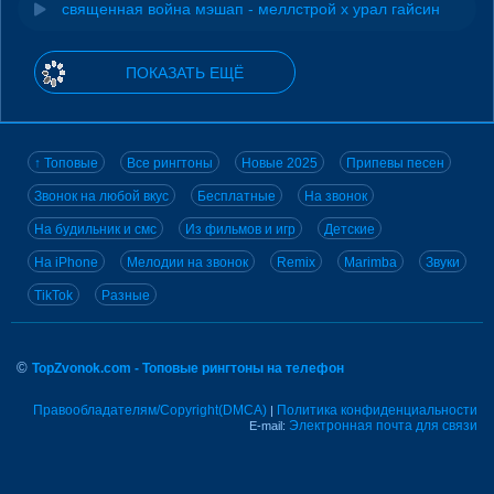
священная война мэшап - меллстрой х урал гайсин
ПОКАЗАТЬ ЕЩЁ
↑ Топовые
Все рингтоны
Новые 2025
Припевы песен
Звонок на любой вкус
Бесплатные
На звонок
На будильник и смс
Из фильмов и игр
Детские
На iPhone
Мелодии на звонок
Remix
Marimba
Звуки
TikTok
Разные
©
TopZvonok.com - Топовые рингтоны на телефон
Правообладателям/Copyright(DMCA)
Политика конфиденциальности
|
Электронная почта для связи
E-mail: