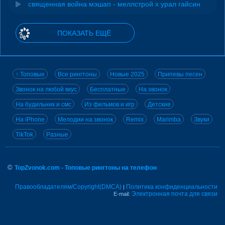
священная война мэшап - меллстрой х урал гайсин
ПОКАЗАТЬ ЕЩЁ
↑ Топовые
Все рингтоны
Новые 2025
Припевы песен
Звонок на любой вкус
Бесплатные
На звонок
На будильник и смс
Из фильмов и игр
Детские
На iPhone
Мелодии на звонок
Remix
Marimba
Звуки
TikTok
Разные
©
TopZvonok.com - Топовые рингтоны на телефон
Правообладателям/Copyright(DMCA)
Политика конфиденциальности
|
Электронная почта для связи
E-mail: