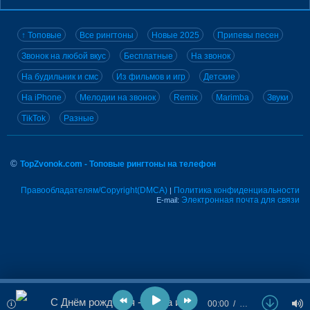
↑ Топовые
Все рингтоны
Новые 2025
Припевы песен
Звонок на любой вкус
Бесплатные
На звонок
На будильник и смс
Из фильмов и игр
Детские
На iPhone
Мелодии на звонок
Remix
Marimba
Звуки
TikTok
Разные
©
TopZvonok.com - Топовые рингтоны на телефон
Правообладателям/Copyright(DMCA)
Политика конфиденциальности
|
Электронная почта для связи
E-mail:
С Днём рождения - Маша и Медведь
00:00
…