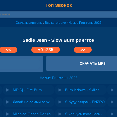
Топ Звонок
Скачать рингтоны
Все категории
Новые Рингтоны 2026
/
/
Sadie Jean - Slow Burn рингтон
<<
♥
0
+235
>>
СКАЧАТЬ MP3
Новые Рингтоны 2026
Burn Burn
MD Dj - Fire Burn
Burn it down - Skillet
riginal mix) - Zexov
Давай на самый верх | Night Deep House Edit - Zivert
Я буду рядом - ENZRO
 Ирина Завадская
Mi chico (Jason Derulo, Melody version) - DJ Goja, Jason Derulo & Melody
Я клянусь изменюсь - Дюма