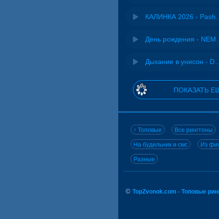
КАЛИНКА 2026 - 
День рожд
Дыхание в унисон -
ПОКАЗАТЬ Е
↑ Топовые
Все рингтоны
На будильник и смс
Из фил
Разные
©
TopZvonok.com - Топовые ри