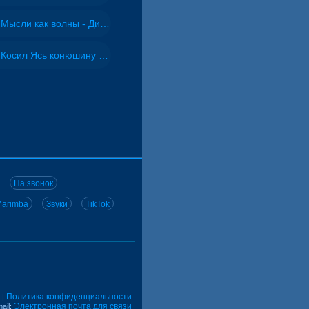
Мысли как волны - Дисковолна
Косил Ясь конюшину - ВИА "Песняры"
На звонок
arimba
Звуки
TikTok
Политика конфиденциальности
|
Электронная почта для связи
ail: