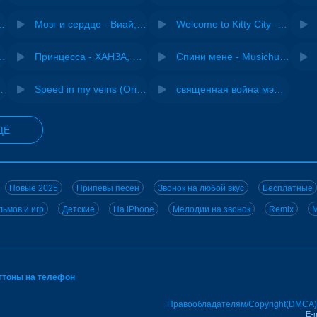
Pasha Production
Мозг и сердце - Виай, Sherbi
Welcome to Kitty City - Cyriak
ения - NEMIGA
Принцесса - ХАНЗА, Adjo
Спини мене - Musichuman
 DJ Maximus
Speed in my veins (Original mix) - MODESSON
священная война мэшап - меллстрой х урал гайсин
ЩЁ
Новые 2025
Припевы песен
Звонок на любой вкус
Бесплатные
ьмов и игр
Детские
На iPhone
Мелодии на звонок
Remix
M
нгтоны на телефон
Правообладателям/Copyright(DMCA)
E-m