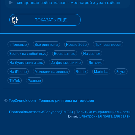
священная война мэшап - меллстрой х урал гайсин
ПОКАЗАТЬ ЕЩЁ
↑ Топовые
Все рингтоны
Новые 2025
Припевы песен
Звонок на любой вкус
Бесплатные
На звонок
На будильник и смс
Из фильмов и игр
Детские
На iPhone
Мелодии на звонок
Remix
Marimba
Звуки
TikTok
Разные
©
TopZvonok.com - Топовые рингтоны на телефон
Правообладателям/Copyright(DMCA)
Политика конфиденциальности
|
Электронная почта для связи
E-mail: