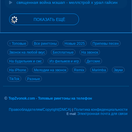
священная война мэшап - меллстрой х урал гайсин
ПОКАЗАТЬ ЕЩЁ
↑ Топовые
Все рингтоны
Новые 2025
Припевы песен
Звонок на любой вкус
Бесплатные
На звонок
На будильник и смс
Из фильмов и игр
Детские
На iPhone
Мелодии на звонок
Remix
Marimba
Звуки
TikTok
Разные
©
TopZvonok.com - Топовые рингтоны на телефон
Правообладателям/Copyright(DMCA)
Политика конфиденциальности
|
Электронная почта для связи
E-mail: