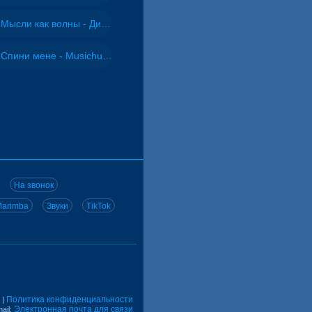
Мысли как волны - Дисковолна
Спини мене - Musichuman
На звонок
arimba
Звуки
TikTok
Политика конфиденциальности
|
Электронная почта для связи
ail: