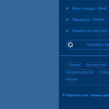
Мозг и сердце 
Принцесса - ХАНЗА, Ad
Speed in my veins (Or
ПОКАЗАТЬ Е
↑ Топовые
Все рингтоны
На будильник и смс
Из фил
Разные
©
TopZvonok.com - Топовые ри