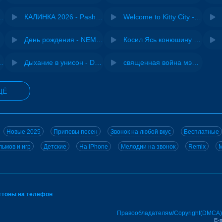
- Виай, Sherbi
КАЛИНКА 2026 - Pasha Production
Welcome to Kitty City - Cyriak
jo
День рождения - NEMIGA
Косил Ясь конюшину - ВИА "Песняры"
iginal mix) - MODESSON
Дыхание в унисон - DJ Maximus
священная война мэшап - меллстрой х урал гайсин
ЩЁ
Новые 2025
Припевы песен
Звонок на любой вкус
Бесплатные
ьмов и игр
Детские
На iPhone
Мелодии на звонок
Remix
M
нгтоны на телефон
Правообладателям/Copyright(DMCA)
E-m