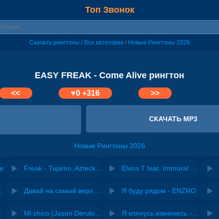
Топ Звонок
Скачать рингтоны
Все категории
Новые Рингтоны 2026
/
/
EASY FREAK - Come Alive рингтон
<<
♥
0
+316
>>
СКАЧАТЬ MP3
Новые Рингтоны 2026
e
Freak - Tujamo, Azteck, INNA
Elvira T feat. Immoral Freak - Vse Resheno
riginal mix) - Zexov
Давай на самый верх | Night Deep House Edit - Zivert
Я буду рядом - ENZRO
 Ирина Завадская
Mi chico (Jason Derulo, Melody version) - DJ Goja, Jason Derulo & Melody
Я клянусь изменюсь - Дюма