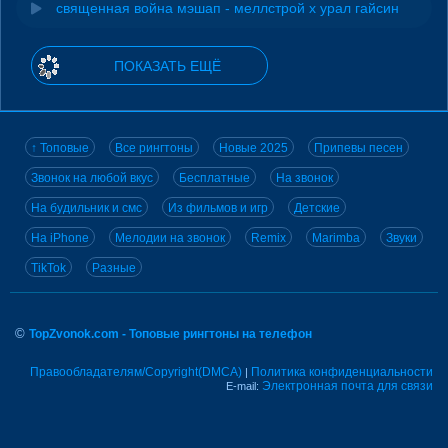
священная война мэшап - меллстрой х урал гайсин
ПОКАЗАТЬ ЕЩЁ
↑ Топовые
Все рингтоны
Новые 2025
Припевы песен
Звонок на любой вкус
Бесплатные
На звонок
На будильник и смс
Из фильмов и игр
Детские
На iPhone
Мелодии на звонок
Remix
Marimba
Звуки
TikTok
Разные
©
TopZvonok.com - Топовые рингтоны на телефон
Правообладателям/Copyright(DMCA)
Политика конфиденциальности
|
Электронная почта для связи
E-mail: