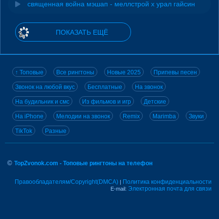
священная война мэшап - меллстрой х урал гайсин
ПОКАЗАТЬ ЕЩЁ
↑ Топовые
Все рингтоны
Новые 2025
Припевы песен
Звонок на любой вкус
Бесплатные
На звонок
На будильник и смс
Из фильмов и игр
Детские
На iPhone
Мелодии на звонок
Remix
Marimba
Звуки
TikTok
Разные
©
TopZvonok.com - Топовые рингтоны на телефон
Правообладателям/Copyright(DMCA)
Политика конфиденциальности
|
Электронная почта для связи
E-mail: