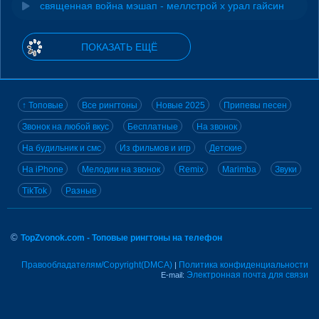
священная война мэшап - меллстрой х урал гайсин
ПОКАЗАТЬ ЕЩЁ
↑ Топовые
Все рингтоны
Новые 2025
Припевы песен
Звонок на любой вкус
Бесплатные
На звонок
На будильник и смс
Из фильмов и игр
Детские
На iPhone
Мелодии на звонок
Remix
Marimba
Звуки
TikTok
Разные
©
TopZvonok.com - Топовые рингтоны на телефон
Правообладателям/Copyright(DMCA)
Политика конфиденциальности
|
Электронная почта для связи
E-mail: