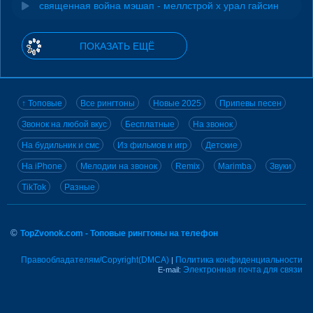
священная война мэшап - меллстрой х урал гайсин
ПОКАЗАТЬ ЕЩЁ
↑ Топовые
Все рингтоны
Новые 2025
Припевы песен
Звонок на любой вкус
Бесплатные
На звонок
На будильник и смс
Из фильмов и игр
Детские
На iPhone
Мелодии на звонок
Remix
Marimba
Звуки
TikTok
Разные
©
TopZvonok.com - Топовые рингтоны на телефон
Правообладателям/Copyright(DMCA)
Политика конфиденциальности
|
Электронная почта для связи
E-mail: