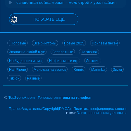
священная война мэшап - меллстрой х урал гайсин
ПОКАЗАТЬ ЕЩЁ
↑ Топовые
Все рингтоны
Новые 2025
Припевы песен
Звонок на любой вкус
Бесплатные
На звонок
На будильник и смс
Из фильмов и игр
Детские
На iPhone
Мелодии на звонок
Remix
Marimba
Звуки
TikTok
Разные
©
TopZvonok.com - Топовые рингтоны на телефон
Правообладателям/Copyright(DMCA)
Политика конфиденциальности
|
Электронная почта для связи
E-mail: