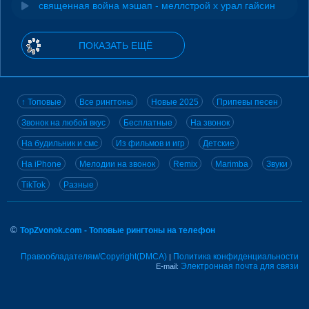
священная война мэшап - меллстрой х урал гайсин
ПОКАЗАТЬ ЕЩЁ
↑ Топовые
Все рингтоны
Новые 2025
Припевы песен
Звонок на любой вкус
Бесплатные
На звонок
На будильник и смс
Из фильмов и игр
Детские
На iPhone
Мелодии на звонок
Remix
Marimba
Звуки
TikTok
Разные
©
TopZvonok.com - Топовые рингтоны на телефон
Правообладателям/Copyright(DMCA)
Политика конфиденциальности
|
Электронная почта для связи
E-mail: