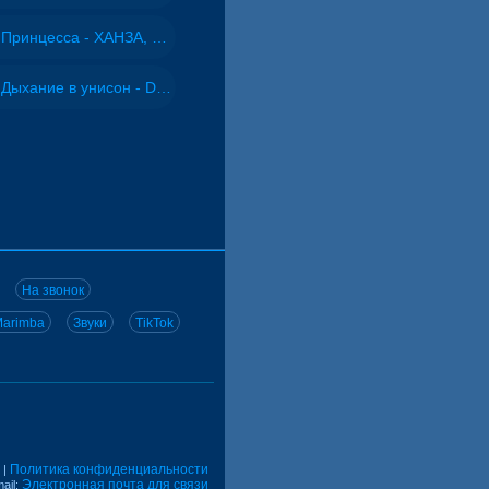
Принцесса - ХАНЗА, Adjo
Дыхание в унисон - DJ Maximus
На звонок
arimba
Звуки
TikTok
Политика конфиденциальности
|
Электронная почта для связи
ail: