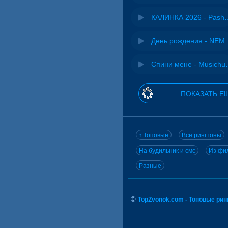
КАЛИНКА 2026 - 
День рожд
Спини ме
ПОКАЗАТЬ Е
↑ Топовые
Все рингтоны
На будильник и смс
Из фил
Разные
©
TopZvonok.com - Топовые ри