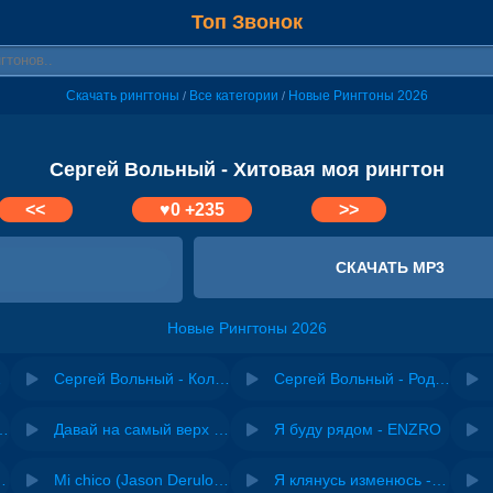
Топ Звонок
Скачать рингтоны
Все категории
Новые Рингтоны 2026
/
/
Сергей Вольный - Хитовая моя рингтон
<<
♥
0
+235
>>
СКАЧАТЬ MP3
Новые Рингтоны 2026
ежка
Сергей Вольный - Коля или Оля
Сергей Вольный - Родная, но чужая
riginal mix) - Zexov
Давай на самый верх | Night Deep House Edit - Zivert
Я буду рядом - ENZRO
 Ирина Завадская
Mi chico (Jason Derulo, Melody version) - DJ Goja, Jason Derulo & Melody
Я клянусь изменюсь - Дюма