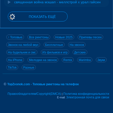
священная война мэшап - меллстрой х урал гайсин
ПОКАЗАТЬ ЕЩЁ
↑ Топовые
Все рингтоны
Новые 2025
Припевы песен
Звонок на любой вкус
Бесплатные
На звонок
На будильник и смс
Из фильмов и игр
Детские
На iPhone
Мелодии на звонок
Remix
Marimba
Звуки
TikTok
Разные
©
TopZvonok.com - Топовые рингтоны на телефон
Правообладателям/Copyright(DMCA)
Политика конфиденциальности
|
Электронная почта для связи
E-mail: