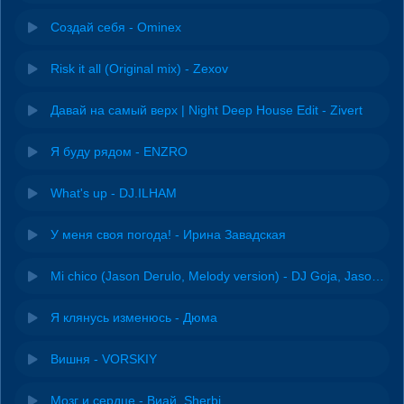
Создай себя - Ominex
Risk it all (Original mix) - Zexov
Давай на самый верх | Night Deep House Edit - Zivert
Я буду рядом - ENZRO
What's up - DJ.ILHAM
У меня своя погода! - Ирина Завадская
Mi chico (Jason Derulo, Melody version) - DJ Goja, Jason Derulo & Melody
Я клянусь изменюсь - Дюма
Вишня - VORSKIY
Мозг и сердце - Виай, Sherbi