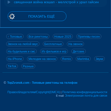
священная война мэшап - меллстрой х урал гайсин
ПОКАЗАТЬ ЕЩЁ
↑ Топовые
Все рингтоны
Новые 2025
Припевы песен
Звонок на любой вкус
Бесплатные
На звонок
На будильник и смс
Из фильмов и игр
Детские
На iPhone
Мелодии на звонок
Remix
Marimba
Звуки
TikTok
Разные
©
TopZvonok.com - Топовые рингтоны на телефон
Правообладателям/Copyright(DMCA)
Политика конфиденциальности
|
Электронная почта для связи
E-mail: