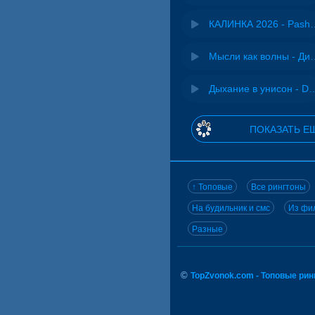
КАЛИНКА 2026 - 
Мысли как волн
Дыхание в унисон -
ПОКАЗАТЬ Е
↑ Топовые
Все рингтоны
На будильник и смс
Из фил
Разные
©
TopZvonok.com - Топовые ри