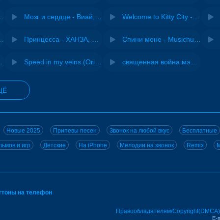
Pasha Production
Мозг и сердце - Виай, Sherbi
Welcome to Kitty City - Cyriak
ы - Дисковолна
Принцесса - ХАНЗА, Adjo
Спини мене - Musichuman
 DJ Maximus
Speed in my veins (Original mix) - MODESSON
священная война мэшап - меллстрой х урал гайсин
ЩЁ
Новые 2025
Припевы песен
Звонок на любой вкус
Бесплатные
ьмов и игр
Детские
На iPhone
Мелодии на звонок
Remix
M
нгтоны на телефон
Правообладателям/Copyright(DMCA)
E-m