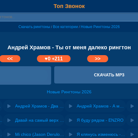
Топ Звонок
Скачать рингтоны
Все категории
Новые Рингтоны 2026
/
/
Андрей Храмов - Ты от меня далеко рингтон
<<
♥
0
+211
>>
СКАЧАТЬ MP3
Новые Рингтоны 2026
ка моя
Андрей Храмов - Два полюса
Андрей Храмов - А мне бы назад вернуть
riginal mix) - Zexov
Давай на самый верх | Night Deep House Edit - Zivert
Я буду рядом - ENZRO
 Ирина Завадская
Mi chico (Jason Derulo, Melody version) - DJ Goja, Jason Derulo & Melody
Я клянусь изменюсь - Дюма