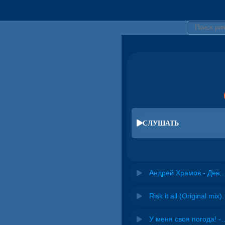
СЛУШАТЬ
Андрей Храмов - Девоч
Risk it all (O
У меня своя погода! -