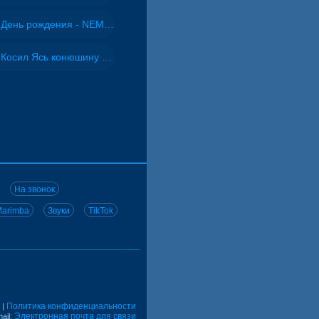
День рождения - NEMIGA
Косил Ясь конюшину - ВИА "Песняры"
На звонок
arimba
Звуки
TikTok
Политика конфиденциальности
|
Электронная почта для связи
ail: