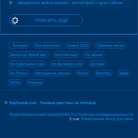
священная война мэшап - меллстрой х урал гайсин
ПОКАЗАТЬ ЕЩЁ
↑ Топовые
Все рингтоны
Новые 2025
Припевы песен
Звонок на любой вкус
Бесплатные
На звонок
На будильник и смс
Из фильмов и игр
Детские
На iPhone
Мелодии на звонок
Remix
Marimba
Звуки
TikTok
Разные
©
TopZvonok.com - Топовые рингтоны на телефон
Правообладателям/Copyright(DMCA)
Политика конфиденциальности
|
Электронная почта для связи
E-mail: