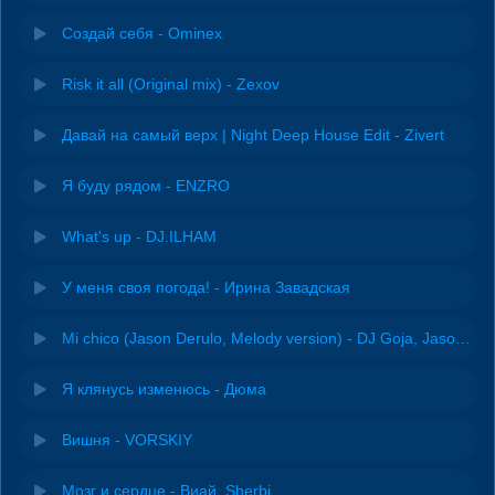
Создай себя - Ominex
Risk it all (Original mix) - Zexov
Давай на самый верх | Night Deep House Edit - Zivert
Я буду рядом - ENZRO
What's up - DJ.ILHAM
У меня своя погода! - Ирина Завадская
Mi chico (Jason Derulo, Melody version) - DJ Goja, Jason Derulo & Melody
Я клянусь изменюсь - Дюма
Вишня - VORSKIY
Мозг и сердце - Виай, Sherbi