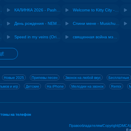
- Виай, Sherbi
КАЛИНКА 2026 - Pasha Production
Welcome to Kitty City - Cyriak
ы - Дисковолна
День рождения - NEMIGA
Спини мене - Musichuman
ВИА "Песняры"
Speed in my veins (Original mix) - MODESSON
священная война мэшап - меллстрой х урал гайсин
ЩЁ
Новые 2025
Припевы песен
Звонок на любой вкус
Бесплатные
ьмов и игр
Детские
На iPhone
Мелодии на звонок
Remix
M
нгтоны на телефон
Правообладателям/Copyright(DMCA)
E-m