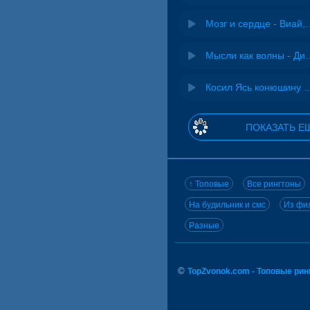
Мозг и сердце 
Мысли как волн
Косил Ясь конюшину - 
ПОКАЗАТЬ Е
↑ Топовые
Все рингтоны
На будильник и смс
Из фил
Разные
©
TopZvonok.com - Топовые ри