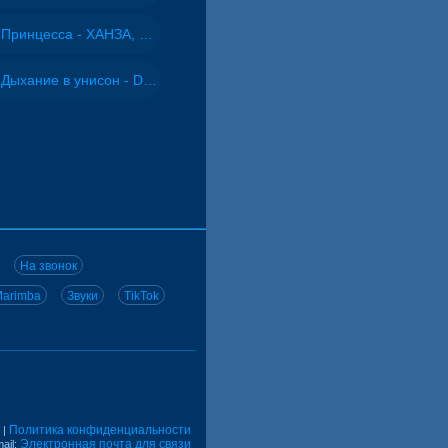
Принцесса - ХАНЗА, Adjo
Дыхание в унисон - DJ Maximus
На звонок
arimba
Звуки
TikTok
Политика конфиденциальности
|
Электронная почта для связи
ail: