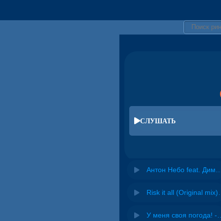
СЛУШАТЬ
Антон Небо feat. Дима Роуз 
Risk it all (O
У меня своя погода! -