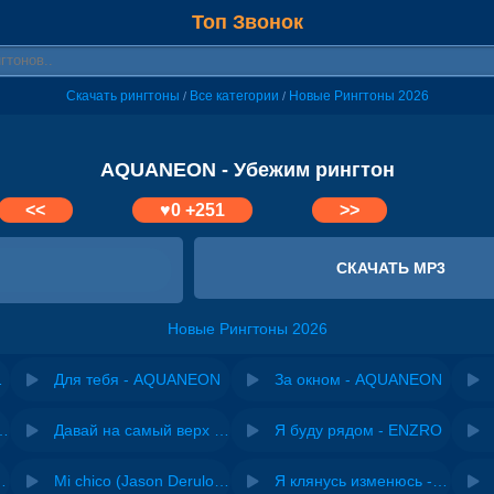
Топ Звонок
Скачать рингтоны
Все категории
Новые Рингтоны 2026
/
/
AQUANEON - Убежим рингтон
<<
♥
0
+251
>>
СКАЧАТЬ MP3
Новые Рингтоны 2026
- Убежим
Для тебя - AQUANEON
За окном - AQUANEON
riginal mix) - Zexov
Давай на самый верх | Night Deep House Edit - Zivert
Я буду рядом - ENZRO
 Ирина Завадская
Mi chico (Jason Derulo, Melody version) - DJ Goja, Jason Derulo & Melody
Я клянусь изменюсь - Дюма