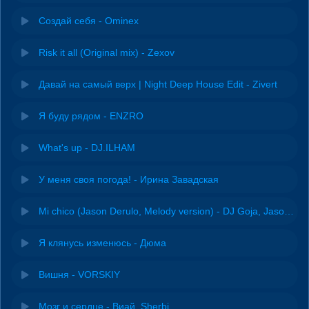
Создай себя - Ominex
Risk it all (Original mix) - Zexov
Давай на самый верх | Night Deep House Edit - Zivert
Я буду рядом - ENZRO
What's up - DJ.ILHAM
У меня своя погода! - Ирина Завадская
Mi chico (Jason Derulo, Melody version) - DJ Goja, Jason Derulo & Melody
Я клянусь изменюсь - Дюма
Вишня - VORSKIY
Мозг и сердце - Виай, Sherbi