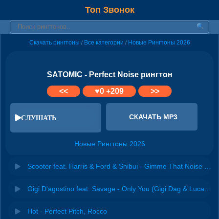
Топ Звонок
Скачать рингтоны
Все категории
Новые Рингтоны 2026
/
/
SATOMIC - Perfect Noise рингтон
<<
♥
0
+209
>>
СКАЧАТЬ MP3
СЛУШАТЬ
Новые Рингтоны 2026
Scooter feat. Harris & Ford & Shibui - Gimme That Noise (Special Extended Mix)
Gigi D'agostino feat. Savage - Only You (Gigi Dag & Luca Noise Magic Mix)
Hot - Perfect Pitch, Rocco