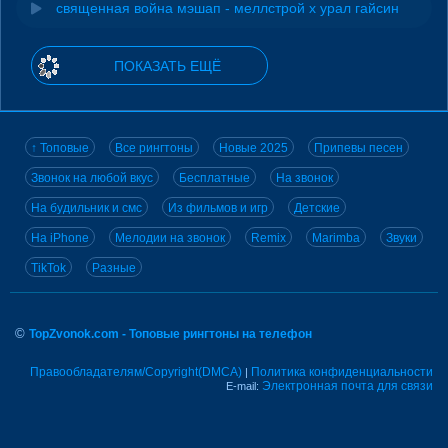
священная война мэшап - меллстрой х урал гайсин
ПОКАЗАТЬ ЕЩЁ
↑ Топовые
Все рингтоны
Новые 2025
Припевы песен
Звонок на любой вкус
Бесплатные
На звонок
На будильник и смс
Из фильмов и игр
Детские
На iPhone
Мелодии на звонок
Remix
Marimba
Звуки
TikTok
Разные
©
TopZvonok.com - Топовые рингтоны на телефон
Правообладателям/Copyright(DMCA)
Политика конфиденциальности
|
Электронная почта для связи
E-mail: