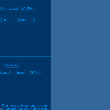
Принцесса - ХАНЗА, Adjo
Дыхание в унисон - DJ Maximus
На звонок
arimba
Звуки
TikTok
Политика конфиденциальности
|
Электронная почта для связи
ail: