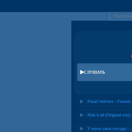
СЛУШАТЬ
Pavel Velche
Risk it all (O
У меня своя погода! -