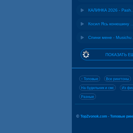
КАЛИНКА 2026 - 
Косил Ясь конюшину - 
Спини ме
ПОКАЗАТЬ Е
↑ Топовые
Все рингтоны
На будильник и смс
Из фил
Разные
©
TopZvonok.com - Топовые ри