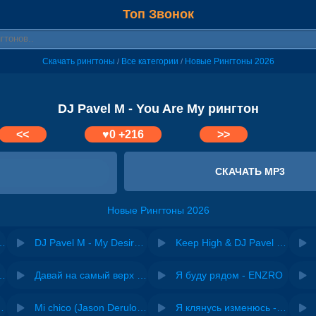
Топ Звонок
Скачать рингтоны
Все категории
Новые Рингтоны 2026
/
/
DJ Pavel M - You Are My рингтон
<<
♥
0
+216
>>
СКАЧАТЬ MP3
Новые Рингтоны 2026
v - Favorite 90S
DJ Pavel M - My Desire Is Summer
Keep High & DJ Pavel M - Gangster Fun
riginal mix) - Zexov
Давай на самый верх | Night Deep House Edit - Zivert
Я буду рядом - ENZRO
 Ирина Завадская
Mi chico (Jason Derulo, Melody version) - DJ Goja, Jason Derulo & Melody
Я клянусь изменюсь - Дюма