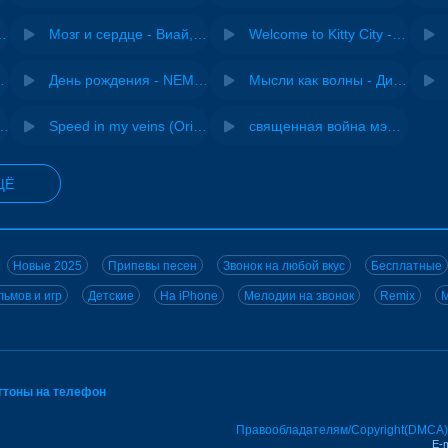
Pasha Production
Мозг и сердце - Виай, Sherbi
Welcome to Kitty City - Cyriak
ВИА "Песняры"
День рождения - NEMIGA
Мысли как волны - Дисковолна
не - Musichuman
Speed in my veins (Original mix) - MODESSON
священная война мэшап - меллстрой х урал гайсин
ЩЁ
Новые 2025
Припевы песен
Звонок на любой вкус
Бесплатные
ьмов и игр
Детские
На iPhone
Мелодии на звонок
Remix
M
нгтоны на телефон
Правообладателям/Copyright(DMCA)
E-m