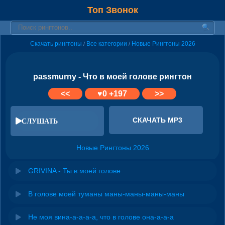
Топ Звонок
Скачать рингтоны
Все категории
Новые Рингтоны 2026
/
/
passmurny - Что в моей голове рингтон
<<
♥
0
+197
>>
СКАЧАТЬ MP3
СЛУШАТЬ
Новые Рингтоны 2026
GRIVINA - Ты в моей голове
В голове моей туманы маны-маны-маны-маны
Не моя вина-а-а-а-а, что в голове она-а-а-а