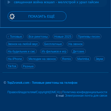
священная война мэшап - меллстрой х урал гайсин
ПОКАЗАТЬ ЕЩЁ
↑ Топовые
Все рингтоны
Новые 2025
Припевы песен
Звонок на любой вкус
Бесплатные
На звонок
На будильник и смс
Из фильмов и игр
Детские
На iPhone
Мелодии на звонок
Remix
Marimba
Звуки
TikTok
Разные
©
TopZvonok.com - Топовые рингтоны на телефон
Правообладателям/Copyright(DMCA)
Политика конфиденциальности
|
Электронная почта для связи
E-mail: