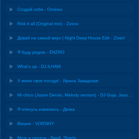
Создай себя - Ominex
Risk it all (Original mix) - Zexov
Давай на самый верх | Night Deep House Edit - Zivert
Я буду рядом - ENZRO
What's up - DJ.ILHAM
У меня своя погода! - Ирина Завадская
Mi chico (Jason Derulo, Melody version) - DJ Goja, Jason Derulo & Melody
Я клянусь изменюсь - Дюма
Вишня - VORSKIY
Мозг и сердце - Виай, Sherbi