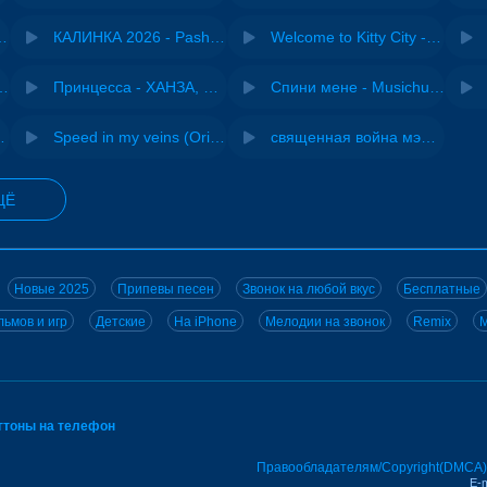
- Виай, Sherbi
КАЛИНКА 2026 - Pasha Production
Welcome to Kitty City - Cyriak
ения - NEMIGA
Принцесса - ХАНЗА, Adjo
Спини мене - Musichuman
ВИА "Песняры"
Speed in my veins (Original mix) - MODESSON
священная война мэшап - меллстрой х урал гайсин
ЩЁ
Новые 2025
Припевы песен
Звонок на любой вкус
Бесплатные
ьмов и игр
Детские
На iPhone
Мелодии на звонок
Remix
M
нгтоны на телефон
Правообладателям/Copyright(DMCA)
E-m