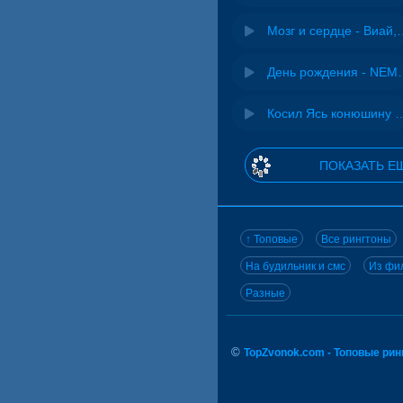
Мозг и сердце 
День рожд
Косил Ясь конюшину - 
ПОКАЗАТЬ Е
↑ Топовые
Все рингтоны
На будильник и смс
Из фил
Разные
©
TopZvonok.com - Топовые ри