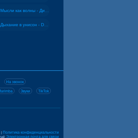
Мысли как волны - Дисковолна
Дыхание в унисон - DJ Maximus
На звонок
arimba
Звуки
TikTok
Политика конфиденциальности
|
Электронная почта для связи
ail: