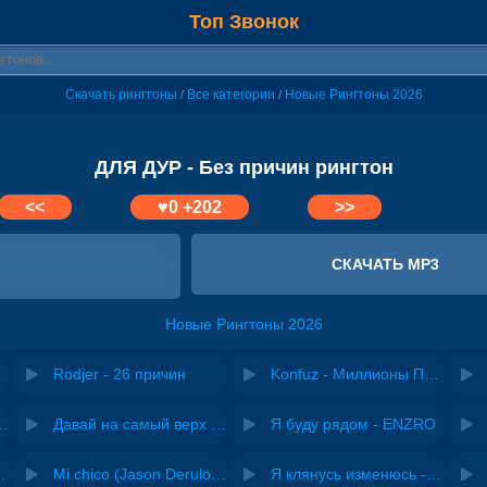
Топ Звонок
Скачать рингтоны
Все категории
Новые Рингтоны 2026
/
/
ДЛЯ ДУР - Без причин рингтон
<<
♥
0
+202
>>
СКАЧАТЬ MP3
Новые Рингтоны 2026
Rodjer - 26 причин
Konfuz - Миллионы Причин
riginal mix) - Zexov
Давай на самый верх | Night Deep House Edit - Zivert
Я буду рядом - ENZRO
 Ирина Завадская
Mi chico (Jason Derulo, Melody version) - DJ Goja, Jason Derulo & Melody
Я клянусь изменюсь - Дюма