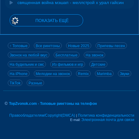
священная война мэшап - меллстрой х урал гайсин
ПОКАЗАТЬ ЕЩЁ
↑ Топовые
Все рингтоны
Новые 2025
Припевы песен
Звонок на любой вкус
Бесплатные
На звонок
На будильник и смс
Из фильмов и игр
Детские
На iPhone
Мелодии на звонок
Remix
Marimba
Звуки
TikTok
Разные
©
TopZvonok.com - Топовые рингтоны на телефон
Правообладателям/Copyright(DMCA)
Политика конфиденциальности
|
Электронная почта для связи
E-mail: