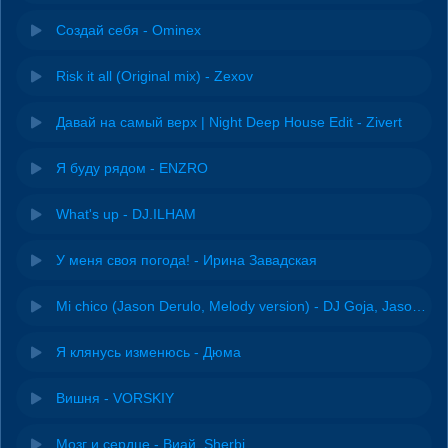
Создай себя - Ominex
Risk it all (Original mix) - Zexov
Давай на самый верх | Night Deep House Edit - Zivert
Я буду рядом - ENZRO
What's up - DJ.ILHAM
У меня своя погода! - Ирина Завадская
Mi chico (Jason Derulo, Melody version) - DJ Goja, Jason Derulo & Melody
Я клянусь изменюсь - Дюма
Вишня - VORSKIY
Мозг и сердце - Виай, Sherbi